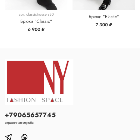
арт.
classictrousers30
Брюки "Elastic"
Брюки "Classic"
7 300 ₽
6 900 ₽
+79065657745
справочная служба