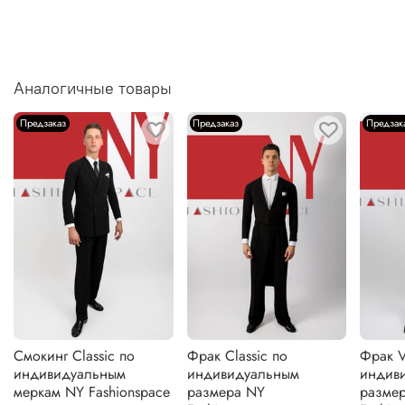
Аналогичные товары
Предзаказ
Предзаказ
Предзак
Смокинг Classic по
Фрак Classic по
Фрак V
индивидуальным
индивидуальным
индив
меркам NY Fashionspace
размера NY
разме