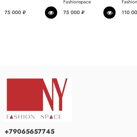
Fashionspace
Fashio
75 000 ₽
75 000 ₽
110 0
+79065657745