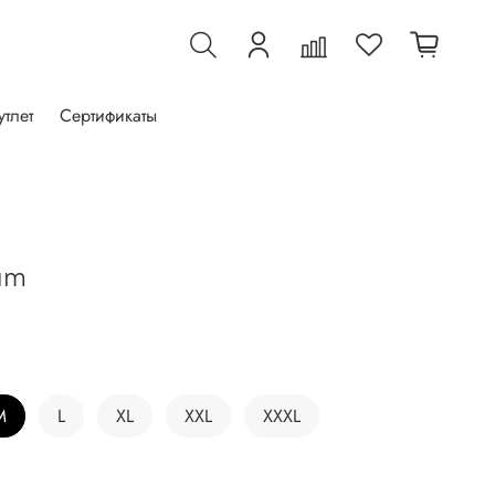
утлет
Сертификаты
um
M
L
XL
XXL
XXXL